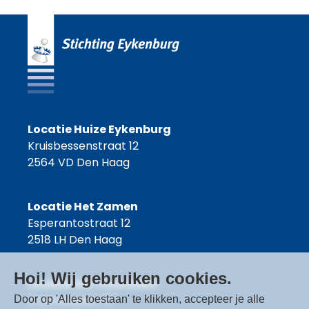
Locatie Huize Eykenburg
Kruisbessenstraat 12
2564 VD Den Haag
Locatie Het Zamen
Esperantostraat 12
2518 LH Den Haag
Hoi! Wij gebruiken cookies.
Locatie Het Coornhert
Erasmusplein 87
Door op 'Alles toestaan' te klikken, accepteer je alle