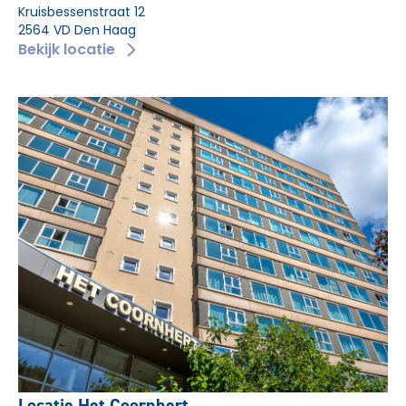
Kruisbessenstraat 12
2564 VD Den Haag
Bekijk locatie
Locatie Het Coornhert