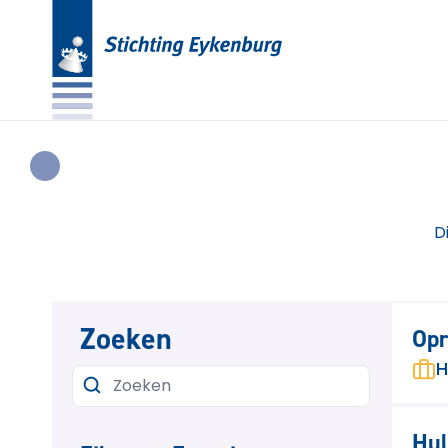
D
Zoeken
Opr
H
Hul