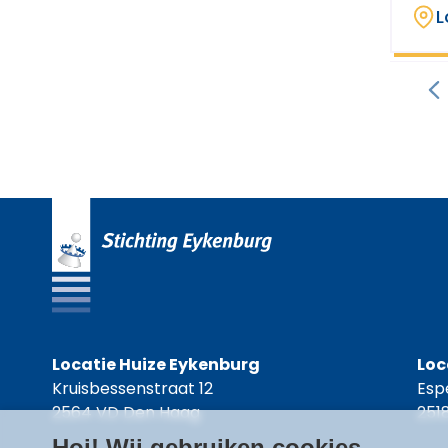
L
Locatie Huize Eykenburg
Loc
Kruisbessenstraat 12
Esp
2564 VD Den Haag
251
Hoi! Wij gebruiken cookies.