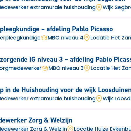
edewerker extramurale huishouding
Wijk Segb
pleegkundige – afdeling Pablo Picasso
erpleegkundige
MBO niveau 4
Locatie Het Z
zorgende IG niveau 3 – afdeling Pablo Picas
orgmedewerker
MBO niveau 3
Locatie Het Z
p in de Huishouding voor de wijk Loosduine
edewerker extramurale huishouding
Wijk Loosd
ewerker Zorg & Welzijn
edewerker Zorg & Welzijn
Locatie Huize Eykenb