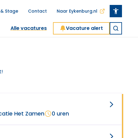
 & Stage
Contact
Naar Eykenburg.nl
Alle vacatures
Vacature alert
t!
catie Het Zamen
0 uren