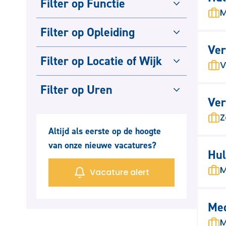
Filter op Functie
M
Filter op Opleiding
Ver
Filter op Locatie of Wijk
V
Filter op Uren
Ver
Z
Altijd als eerste op de hoogte
van onze nieuwe vacatures?
Hul
M
Vacature alert
Med
M