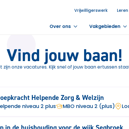
Vrijwilligerswerk
Leren
Over ons
Vakgebieden
Vind jouw baan!
it zijn onze vacatures. Kijk snel of jouw baan ertussen staa
oepkracht Helpende Zorg & Welzijn
elpende niveau 2 plus
MBO niveau 2 (plus)
Lo
p in de huishouding voor de wijk Segbroek