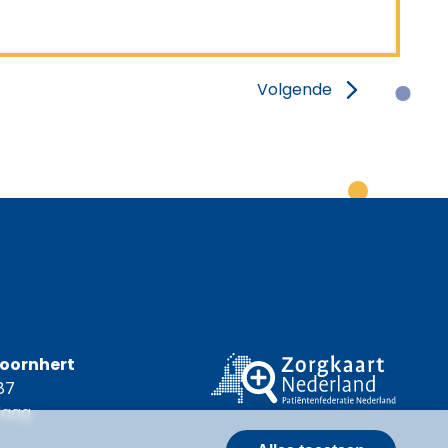
Volgende
Coornhert
87
Haag