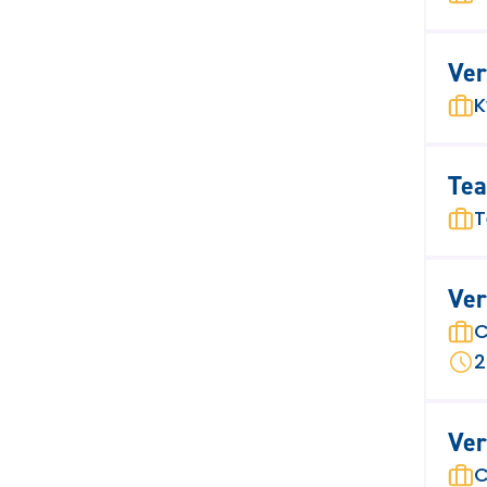
Ver
K
Tea
T
Ver
C
2
Ver
C