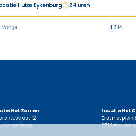
ocatie Huize Eykenburg
24 uren
Vorige
1
2
3
4
atie Het Zamen
Locatie Het 
erantostraat 12
Erasmusplein 
8 LH Den Haag
2532 RG Den 