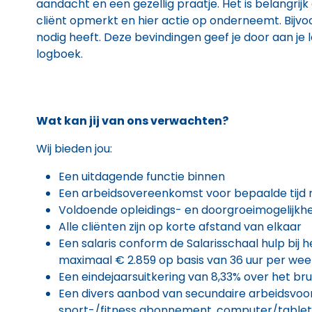
aandacht en een gezellig praatje. Het is belangrijk 
cliënt opmerkt en hier actie op onderneemt. Bijvoo
nodig heeft. Deze bevindingen geef je door aan je l
logboek.
Wat kan jij van ons verwachten?
Wij bieden jou:
Een uitdagende functie binnen
Een arbeidsovereenkomst voor bepaalde tijd m
Voldoende opleidings- en doorgroeimogelijkh
Alle cliënten zijn op korte afstand van elkaar
Een salaris conform de Salarisschaal hulp bij 
maximaal € 2.859 op basis van 36 uur per wee
Een eindejaarsuitkering van 8,33% over het bru
Een divers aanbod van secundaire arbeidsvoor
sport-/fitness abonnement, computer/tablet