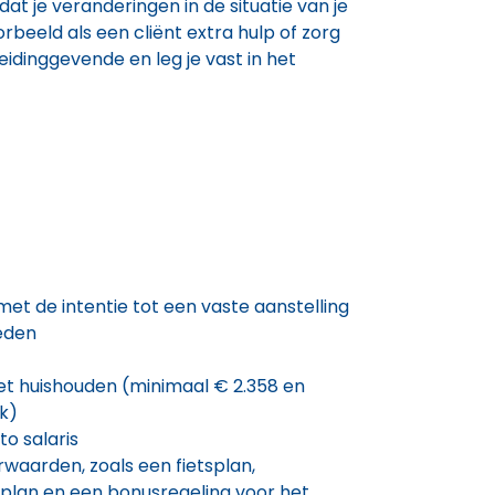
dat je veranderingen in de situatie van je
rbeeld als een cliënt extra hulp of zorg
eidinggevende en leg je vast in het
et de intentie tot een vaste aanstelling
eden
het huishouden (minimaal € 2.358 en
k)
to salaris
waarden, zoals een fietsplan,
plan en een bonusregeling voor het