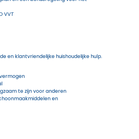
AO VVT
e en klantvriendelijke huishoudelijke hulp.
gsvermogen
l
rgzaam te zijn voor anderen
, schoonmaakmiddelen en