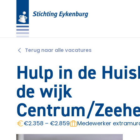
Terug naar alle vacatures
Hulp in de Hui
de wijk
Centrum/Zeehe
€2.358 – €2.859
Medewerker extramura