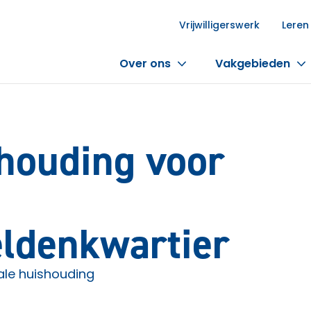
Vrijwilligerswerk
Leren
Over ons
Vakgebieden
shouding voor
ldenkwartier
le huishouding