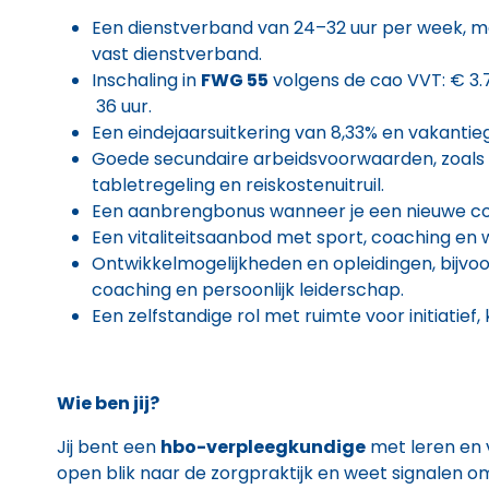
Een dienstverband van 24–32 uur per week, me
vast dienstverband.
Inschaling in
FWG 55
volgens de cao VVT: € 3.
36 uur.
Een eindejaarsuitkering van 8,33% en vakantie
Goede secundaire arbeidsvoorwaarden, zoals e
tabletregeling en reiskostenuitruil.
Een aanbrengbonus wanneer je een nieuwe co
Een vitaliteitsaanbod met sport, coaching en
Ontwikkelmogelijkheden en opleidingen, bijvoo
coaching en persoonlijk leiderschap.
Een zelfstandige rol met ruimte voor initiatief,
Wie ben jij?
Jij bent een
hbo-verpleegkundige
met leren en v
open blik naar de zorgpraktijk en weet signalen o