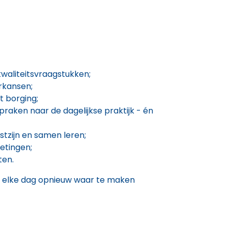
waliteitsvraagstukken;
erkansen;
t borging;
spraken naar de dagelijkse praktijk - én
tzijn en samen leren;
metingen;
ten.
org elke dag opnieuw waar te maken