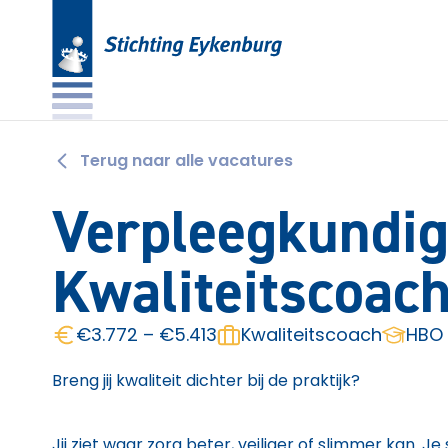
Terug naar alle vacatures
Verpleegkundi
Kwaliteitscoac
€3.772 – €5.413
Kwaliteitscoach
HBO
Breng jij kwaliteit dichter bij de praktijk?
Jij ziet waar zorg beter, veiliger of slimmer kan. J