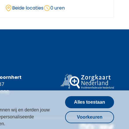
Beide locaties
0 uren
Coornhert
87
Haag
Alles toestaan
kunnen wij en derden jouw
epersonaliseerde
Voorkeuren
en.