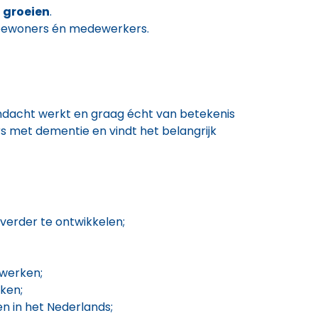
e
groeien
.
bewoners én medewerkers.
andacht werkt en graag écht van betekenis
s met dementie en vindt het belangrijk
 verder te ontwikkelen;
 werken;
rken;
n in het Nederlands;