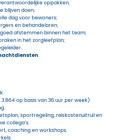
verantwoordelijke oppakken;
e blijven doen;
olle dag voor bewoners;
orgers en behandelaren;
t goed afstemmen binnen het team;
raken in het zorgleefplan;
geleider.
nachtdiensten
.
k.
 3.864 op basis van 36 uur per week)
ng.
splan, sportregeling, reiskostenuitruil en
e collega’s.
rt, coaching en workshops.
kels.