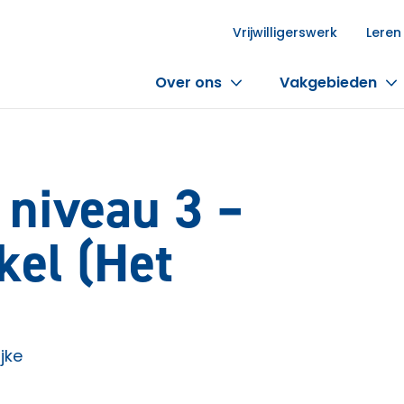
Vrijwilligerswerk
Leren
Over ons
Vakgebieden
 niveau 3 –
kel (Het
jke