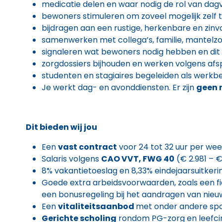
medicatie delen en waar nodig de rol van dag
bewoners stimuleren om zoveel mogelijk zelf t
bijdragen aan een rustige, herkenbare en zinv
samenwerken met collega’s, familie, mantelz
signaleren wat bewoners nodig hebben en di
zorgdossiers bijhouden en werken volgens afsp
studenten en stagiaires begeleiden als werkbe
Je werkt dag- en avonddiensten. Er zijn
geen 
Dit bieden wij jou
Een
vast contract
voor 24 tot 32 uur per wee
Salaris volgens
CAO VVT, FWG 40
(€ 2.981 – €
8% vakantietoeslag en 8,33% eindejaarsuitkeri
Goede extra arbeidsvoorwaarden, zoals een fiet
een bonusregeling bij het aandragen van nieuw
Een
vitaliteitsaanbod
met onder andere spo
Gerichte scholing
rondom PG-zorg en leefcir