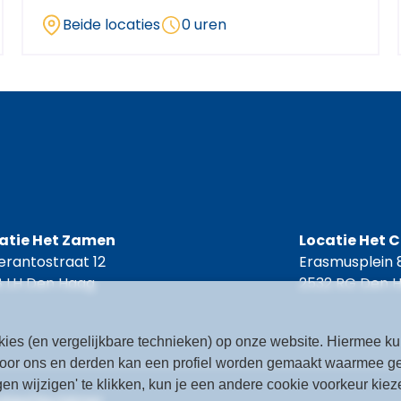
Beide locaties
0 uren
atie Het Zamen
Locatie Het 
erantostraat 12
Erasmusplein 
8 LH Den Haag
2532 RG Den 
cookies (en vergelijkbare technieken) op onze website. Hiermee 
Door ons en derden kan een profiel worden gemaakt waarmee g
en wijzigen' te klikken, kun je een andere cookie voorkeur kiez
kies
Disclaimer