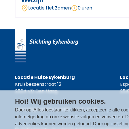
Welzijn
Locatie Het Zamen
0 uren
Locatie Huize Eykenburg
Loc
Kruisbessenstraat 12
Esp
2564 VD Den Haag
251
Hoi! Wij gebruiken cookies.
werkenbij@eykenburg.nl
06 - 17 24 24 45
Door op 'Alles toestaan' te klikken, accepteer je alle 
internetgedrag op onze website volgen en verwerken. 
advertenties kunnen worden getoond. Door op 'instelling
© 2026 Werken bij Eykenburg
Privacyverklaring
Coo